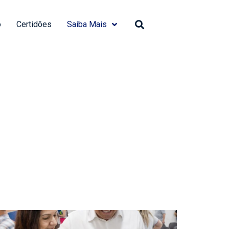
o
Certidões
Saiba Mais